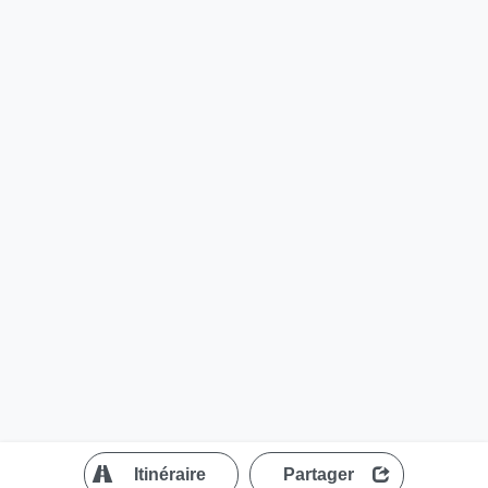
?
Itinéraire
Partager
MapLibre
| ©
OpenStreetMap contributors
200 m