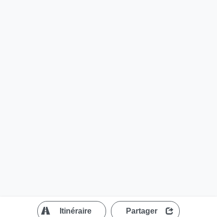
?
Itinéraire
Partager
MapLibre
| ©
OpenStreetMap contributors
200 m