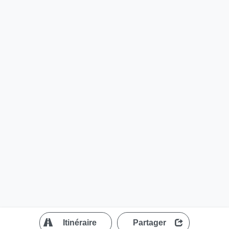
?
Itinéraire
Partager
MapLibre
| ©
OpenStreetMap contributors
200 m