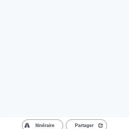
?
Itinéraire
Partager
MapLibre
| ©
OpenStreetMap contributors
200 m