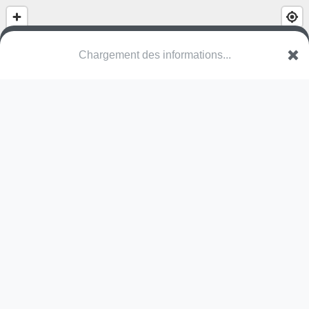
Speelplein Moerkerkebrug
VWV Damme
Une erreur ? Corrigez !
🌍
Découvrez cartes.app !
Pas encore de photo disponible,
postez la vôtre !
Ou tentez
Google Street View
Pas encore de commentaire disponible,
postez le vôtre !