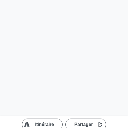
?
Itinéraire
Partager
MapLibre
| ©
OpenStreetMap contributors
200 m