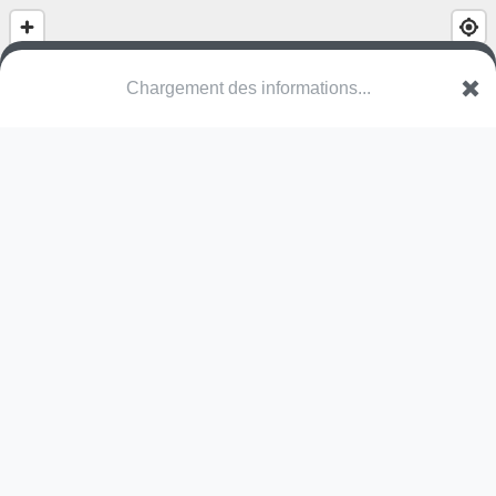
(nom inconnu)
Chemin Sous les Vignes
57645 Ogy-Montoy-Flanville
Une erreur ? Corrigez !
🌍
Découvrez cartes.app !
Pas encore de photo disponible,
postez la vôtre !
Ou tentez
Google Street View
Pas encore de commentaire disponible,
postez le vôtre !