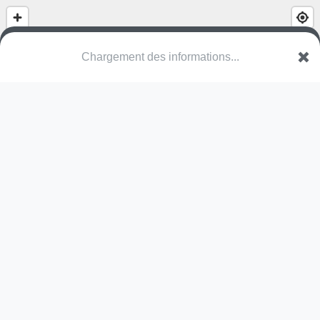
Parc Intergénérationnel
Espace Jean Jaurès
30340 Rousson
Une erreur ? Corrigez !
🌍
Découvrez cartes.app !
Pas encore de photo disponible,
postez la vôtre !
Ou tentez
Google Street View
Modules présents (OpenStreetMap)
skate park
Pas encore de commentaire disponible,
postez le vôtre !