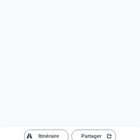
?
Itinéraire
Partager
MapLibre
| ©
OpenStreetMap contributors
200 m