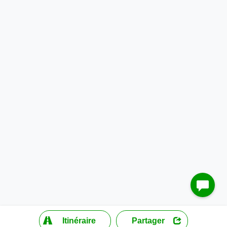
?
Itinéraire
Partager
MapLibre
| ©
OpenStreetMap contributors
200 m