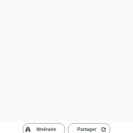
?
Itinéraire
Partager
MapLibre
| ©
OpenStreetMap contributors
200 m