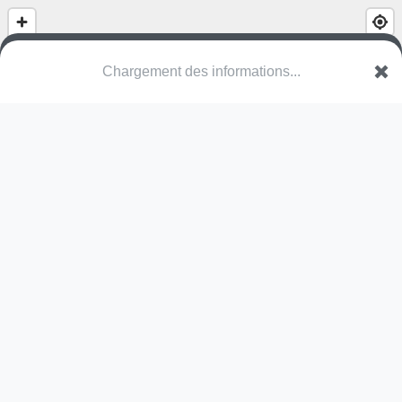
Place centrale
Rue du Lac
57930 Mittersheim
Une erreur ? Corrigez !
🌍
Découvrez cartes.app !
Pas encore de photo disponible,
postez la vôtre !
Ou tentez
Google Street View
Pas encore de commentaire disponible,
postez le vôtre !