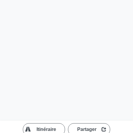
?
Itinéraire
Partager
MapLibre
| ©
OpenStreetMap contributors
200 m