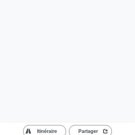
?
Itinéraire
Partager
MapLibre
| ©
OpenStreetMap contributors
200 m