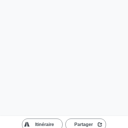
?
Itinéraire
Partager
MapLibre
| ©
OpenStreetMap contributors
200 m