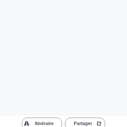
?
Itinéraire
Partager
MapLibre
| ©
OpenStreetMap contributors
200 m