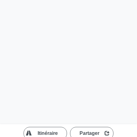
?
Itinéraire
Partager
MapLibre
| ©
OpenStreetMap contributors
200 m