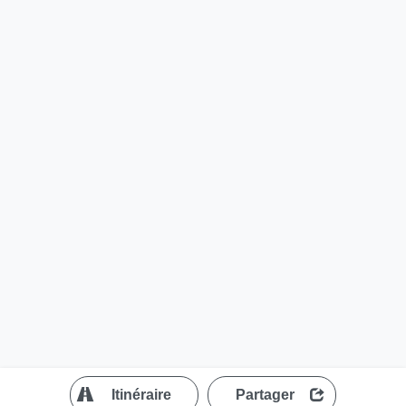
?
Itinéraire
Partager
MapLibre
| ©
OpenStreetMap contributors
200 m