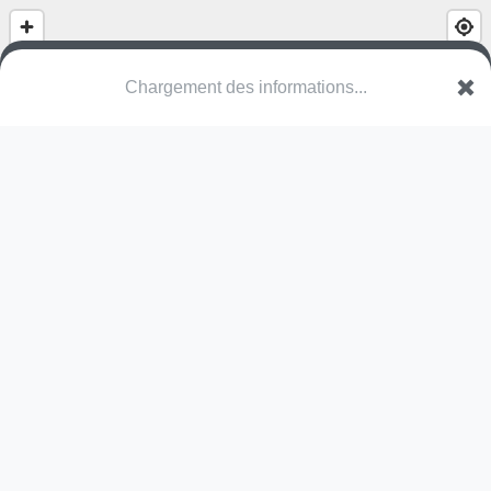
(nom inconnu)
Zwanenstraat
3520 Zonhoven
Une erreur ? Corrigez !
🌍
Découvrez cartes.app !
Pas encore de photo disponible,
postez la vôtre !
Ou tentez
Google Street View
Pas encore de commentaire disponible,
postez le vôtre !