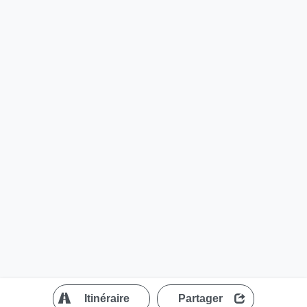
?
Itinéraire
Partager
MapLibre
| ©
OpenStreetMap contributors
200 m