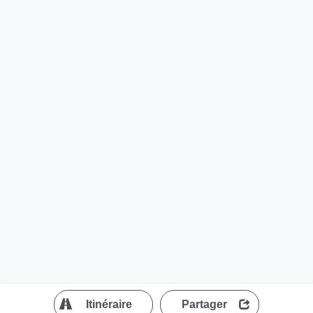
?
Itinéraire
Partager
MapLibre
| ©
OpenStreetMap contributors
200 m