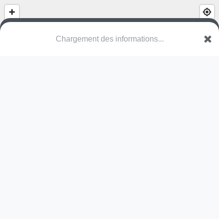
(nom inconnu)
Rue de la Vendée
49710 Sèvremoine
Une erreur ? Corrigez !
🌍
Découvrez cartes.app !
Pas encore de photo disponible,
postez la vôtre !
Ou tentez
Google Street View
Pas encore de commentaire disponible,
postez le vôtre !