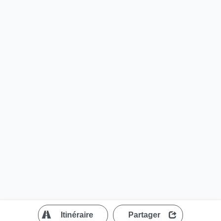
?
Itinéraire
Partager
MapLibre
| ©
OpenStreetMap contributors
200 m