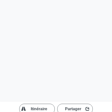
?
Itinéraire
Partager
MapLibre
| ©
OpenStreetMap contributors
200 m