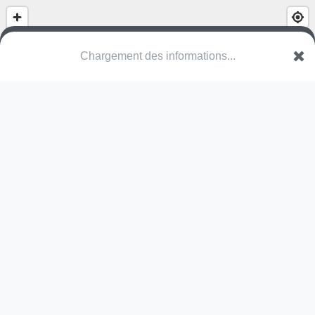
(nom inconnu)
Voie Verte du Pont-du-Gard
30210 Sernhac
Une erreur ? Corrigez !
🌍
Découvrez cartes.app !
Pas encore de photo disponible,
postez la vôtre !
Ou tentez
Google Street View
Modules présents (OpenStreetMap)
terrain multisports
Pas encore de commentaire disponible,
postez le vôtre !