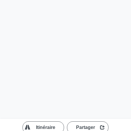
?
Itinéraire
Partager
MapLibre
| ©
OpenStreetMap contributors
200 m