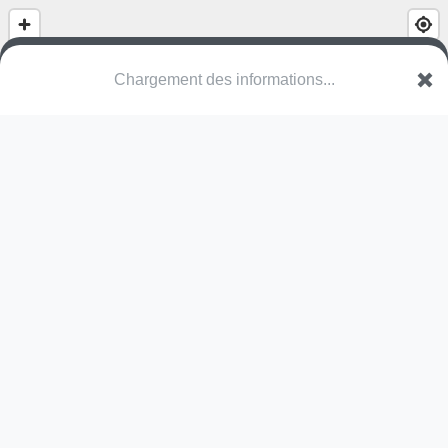
(nom inconnu)
67390 Ohnenheim
Une erreur ? Corrigez !
🌍
Découvrez cartes.app !
Pas encore de photo disponible,
postez la vôtre !
Ou tentez
Google Street View
Modules présents (OpenStreetMap)
skate park
Pas encore de commentaire disponible,
postez le vôtre !