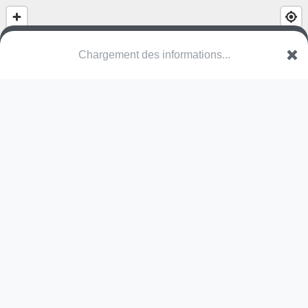
(nom inconnu)
57940 Volstroff
Une erreur ? Corrigez !
🌍
Découvrez cartes.app !
Pas encore de photo disponible,
postez la vôtre !
Ou tentez
Google Street View
Pas encore de commentaire disponible,
postez le vôtre !