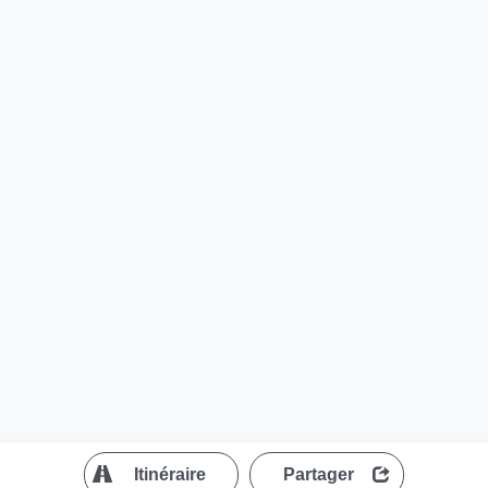
?
Itinéraire
Partager
MapLibre
| ©
OpenStreetMap contributors
200 m