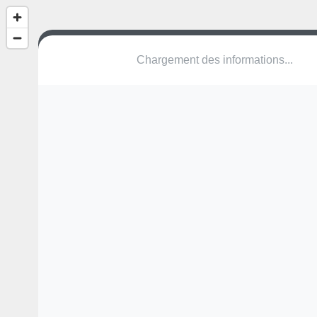
Outdoor Fitness
Finse piste
3870 Heers
Une erreur ? Corrigez !
🌍
Découvrez cartes.app !
Pas encore de photo disponible,
postez la vôtre !
Ou tentez
Google Street View
Modules présents (OpenStreetMap)
aire de jeux
station de fitness
Pas encore de commentaire disponible,
postez le vôtre !