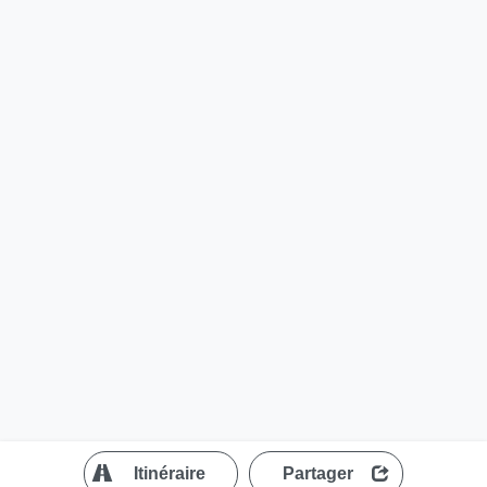
?
Itinéraire
Partager
MapLibre
| ©
OpenStreetMap contributors
200 m