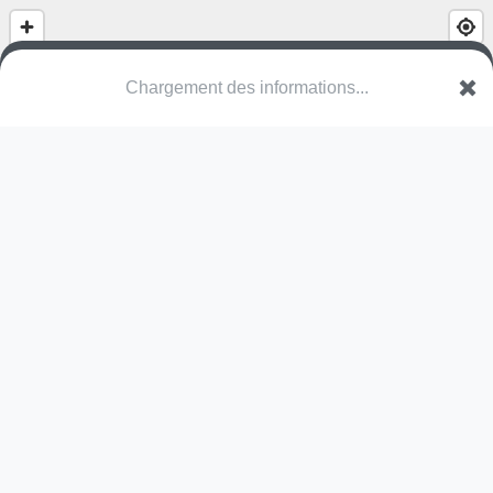
bateau pirate
Rue Kellermann
51000 Châlons-en-Champagne
Une erreur ? Corrigez !
🌍
Découvrez cartes.app !
Pas encore de photo disponible,
postez la vôtre !
Ou tentez
Google Street View
Pas encore de commentaire disponible,
postez le vôtre !