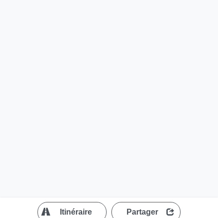
?
Itinéraire
Partager
MapLibre
| ©
OpenStreetMap contributors
200 m