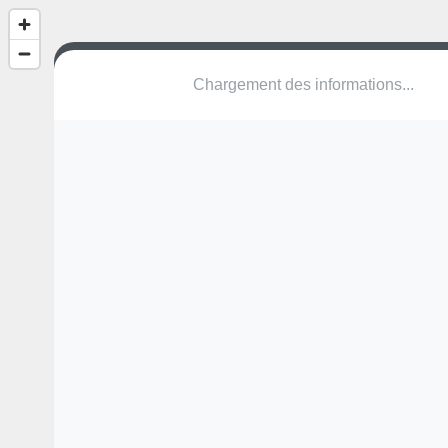
speelzone Sint-Jozefsplein (Oude Pitte
Oude Pittemstraat
8700 Tielt
Une erreur ? Corrigez !
🌍
Découvrez cartes.app !
Pas encore de photo disponible,
postez la vôtre !
Ou tentez
Google Street View
Modules présents (OpenStreetMap)
structure
Pas encore de commentaire disponible,
postez le vôtre !