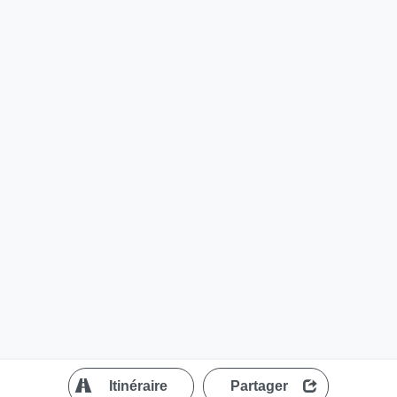
?
Itinéraire
Partager
MapLibre
| ©
OpenStreetMap contributors
200 m