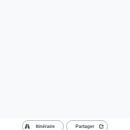
?
Itinéraire
Partager
MapLibre
| ©
OpenStreetMap contributors
200 m