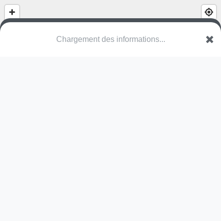
(nom inconnu)
Rue du Bernstein
67230 Benfeld
Une erreur ? Corrigez !
🌍
Découvrez cartes.app !
Pas encore de photo disponible,
postez la vôtre !
Ou tentez
Google Street View
Pas encore de commentaire disponible,
postez le vôtre !