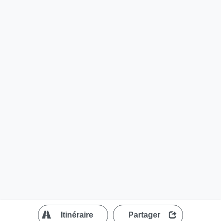
?
Itinéraire
Partager
MapLibre
| ©
OpenStreetMap contributors
200 m