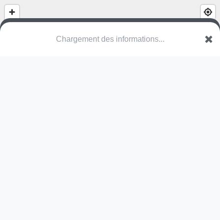
(nom inconnu)
Rue Dicks
8085 Bertrange
Une erreur ? Corrigez !
🌍
Découvrez cartes.app !
Pas encore de photo disponible,
postez la vôtre !
Ou tentez
Google Street View
Pas encore de commentaire disponible,
postez le vôtre !