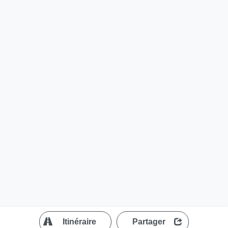
?
Itinéraire
Partager
MapLibre
| ©
OpenStreetMap contributors
200 m