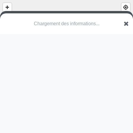
Square Icare
Rue Roland Garros
67100 Strasbourg
Une erreur ? Corrigez !
🌍
Découvrez cartes.app !
Pas encore de photo disponible,
postez la vôtre !
Ou tentez
Google Street View
Pas encore de commentaire disponible,
postez le vôtre !