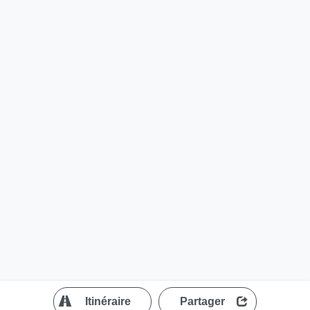
?
Itinéraire
Partager
MapLibre
| ©
OpenStreetMap contributors
200 m