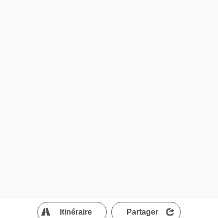
?
Itinéraire
Partager
MapLibre
| ©
OpenStreetMap contributors
200 m