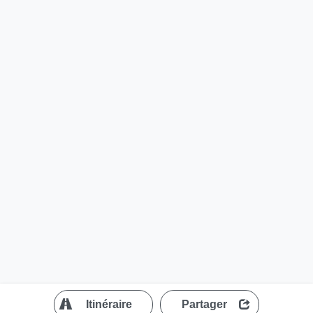
?
Itinéraire
Partager
MapLibre
| ©
OpenStreetMap contributors
200 m