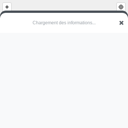
(nom inconnu)
Place du Mont Saint-Aubert
7542 Tournai
Une erreur ? Corrigez !
🌍
Découvrez cartes.app !
Pas encore de photo disponible,
postez la vôtre !
Ou tentez
Google Street View
Pas encore de commentaire disponible,
postez le vôtre !