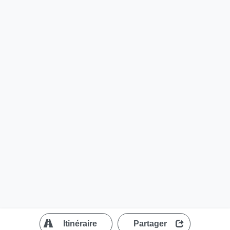
?
Itinéraire
Partager
MapLibre
| ©
OpenStreetMap contributors
200 m