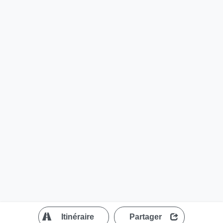
?
Itinéraire
Partager
MapLibre
| ©
OpenStreetMap contributors
200 m