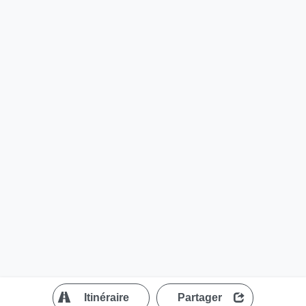
?
Itinéraire
Partager
MapLibre
| ©
OpenStreetMap contributors
200 m