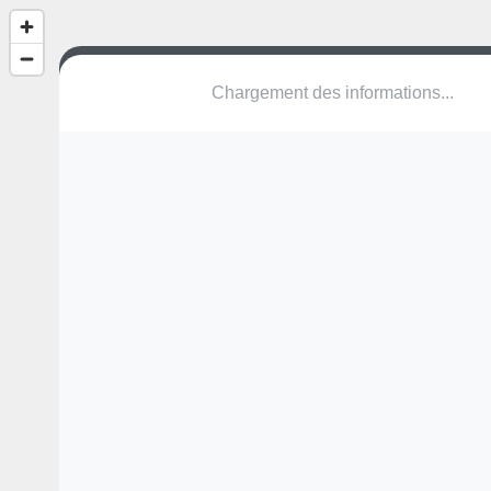
Jeux de Pabu
Rue Georges Bizet
22200 Pabu
Une erreur ? Corrigez !
🌍
Découvrez cartes.app !
Modules présents (utilisateur masqué)
toboggan
structure
Pas encore de commentaire disponible,