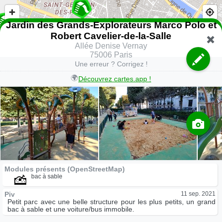
Jardin des Grands-Explorateurs Marco Polo et
Robert Cavelier-de-la-Salle
Allée Denise Vernay
75006 Paris
Une erreur ? Corrigez !
🌍
Découvrez cartes.app !
Modules présents (OpenStreetMap)
bac à sable
Piv
11 sep. 2021
Petit parc avec une belle structure pour les plus petits, un grand
bac à sable et une voiture/bus immobile.