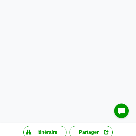
?
Itinéraire
Partager
MapLibre
| ©
OpenStreetMap contributors
200 m