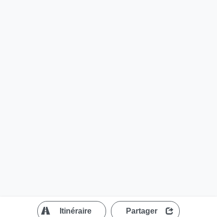
?
Itinéraire
Partager
MapLibre
| ©
OpenStreetMap contributors
200 m