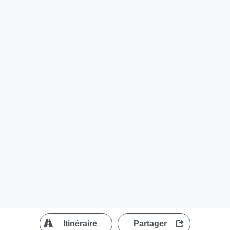
?
Itinéraire
Partager
MapLibre
| ©
OpenStreetMap contributors
200 m