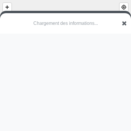
Parc Inter-Générations
Route de Saint-Privat
30340 Saint-Privat-des-Vieux
Une erreur ? Corrigez !
🌍
Découvrez cartes.app !
Pas encore de photo disponible,
postez la vôtre !
Ou tentez
Google Street View
Pas encore de commentaire disponible,
postez le vôtre !