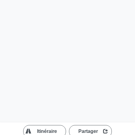
?
Itinéraire
Partager
MapLibre
| ©
OpenStreetMap contributors
200 m