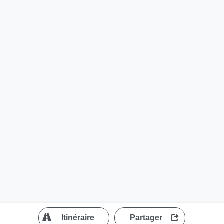
?
Itinéraire
Partager
MapLibre
| ©
OpenStreetMap contributors
200 m