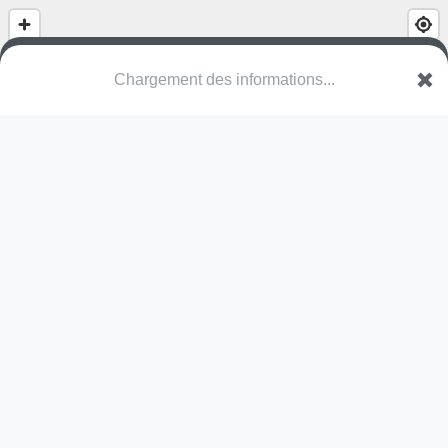
Centre social du plein midi
Avenue du Plein Midi
95140 Garges-lès-Gonesse
Une erreur ? Corrigez !
🌍
Découvrez cartes.app !
Pas encore de photo disponible,
postez la vôtre !
Ou tentez
Google Street View
Pas encore de commentaire disponible,
postez le vôtre !