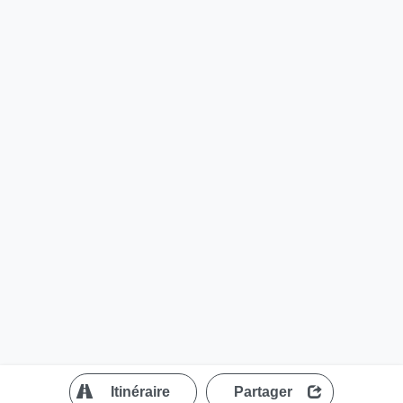
?
Itinéraire
Partager
MapLibre
| ©
OpenStreetMap contributors
200 m