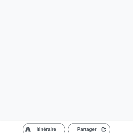
?
Itinéraire
Partager
MapLibre
| ©
OpenStreetMap contributors
200 m