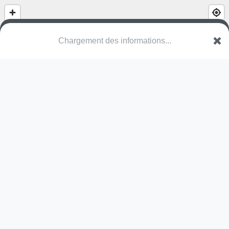
(nom inconnu)
TG Affeltrangen
Une erreur ? Corrigez !
🌍
Découvrez cartes.app !
Pas encore de photo disponible,
postez la vôtre !
Ou tentez
Google Street View
Modules présents (OpenStreetMap)
toile d'araignée
Pas encore de commentaire disponible,
postez le vôtre !