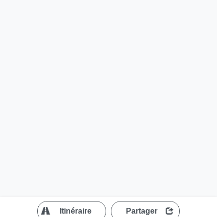
?
Itinéraire
Partager
MapLibre
| ©
OpenStreetMap contributors
200 m