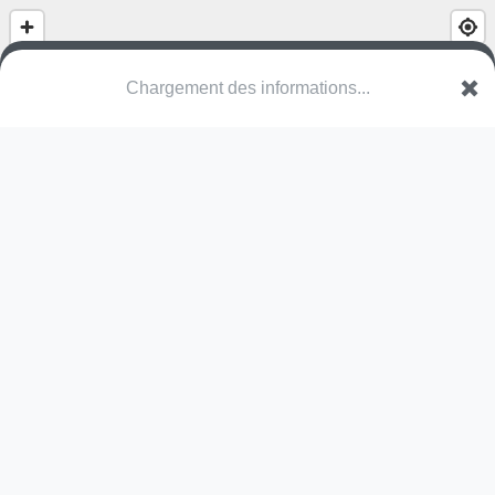
(nom inconnu)
Impasse Jacques Prévert
69960 Corbas
Une erreur ? Corrigez !
🌍
Découvrez cartes.app !
Pas encore de photo disponible,
postez la vôtre !
Ou tentez
Google Street View
Pas encore de commentaire disponible,
postez le vôtre !