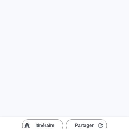
?
Itinéraire
Partager
MapLibre
| ©
OpenStreetMap contributors
200 m