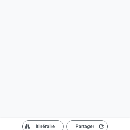
?
Itinéraire
Partager
MapLibre
| ©
OpenStreetMap contributors
200 m