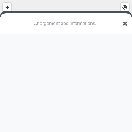
Parc de la Mairie
Route Vieille
74420 Habère-Lullin
Une erreur ? Corrigez !
🌍
Découvrez cartes.app !
Pas encore de photo disponible,
postez la vôtre !
Ou tentez
Google Street View
Modules présents (OpenStreetMap)
table de ping-pong
Pas encore de commentaire disponible,
postez le vôtre !