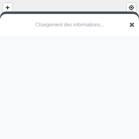
(nom inconnu)
Chemin de l'Église
74560 Monnetier-Mornex
Une erreur ? Corrigez !
🌍
Découvrez cartes.app !
Pas encore de photo disponible,
postez la vôtre !
Ou tentez
Google Street View
Pas encore de commentaire disponible,
postez le vôtre !