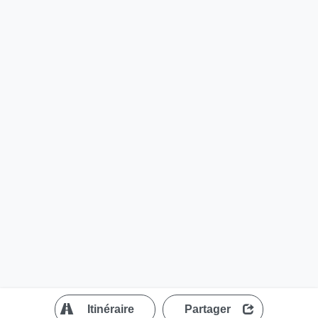
?
Itinéraire
Partager
MapLibre
| ©
OpenStreetMap contributors
200 m