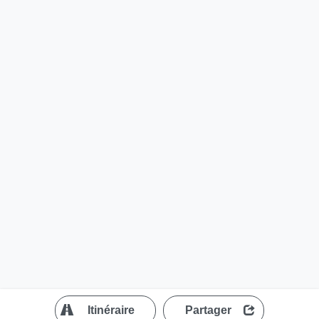
?
Itinéraire
Partager
MapLibre
| ©
OpenStreetMap contributors
200 m