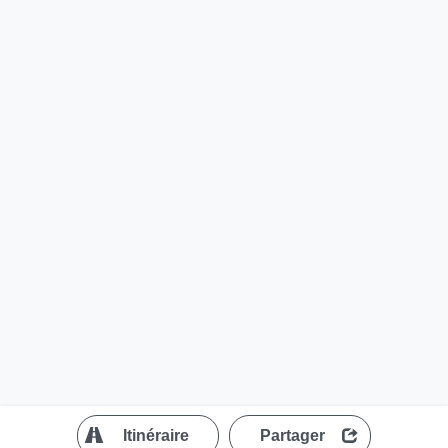
?
Itinéraire
Partager
MapLibre
| ©
OpenStreetMap contributors
200 m