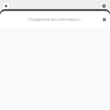
Parc du Centre
Rue de la Dermanville
88360 Rupt-sur-Moselle
Une erreur ? Corrigez !
🌍
Découvrez cartes.app !
Pas encore de photo disponible,
postez la vôtre !
Ou tentez
Google Street View
Pas encore de commentaire disponible,
postez le vôtre !