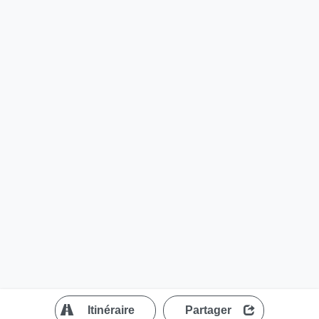
?
Itinéraire
Partager
MapLibre
| ©
OpenStreetMap contributors
200 m