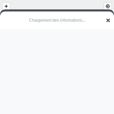
(nom inconnu)
Kerkenhoek
2340 Beerse
Une erreur ? Corrigez !
🌍
Découvrez cartes.app !
Pas encore de photo disponible,
postez la vôtre !
Ou tentez
Google Street View
Pas encore de commentaire disponible,
postez le vôtre !