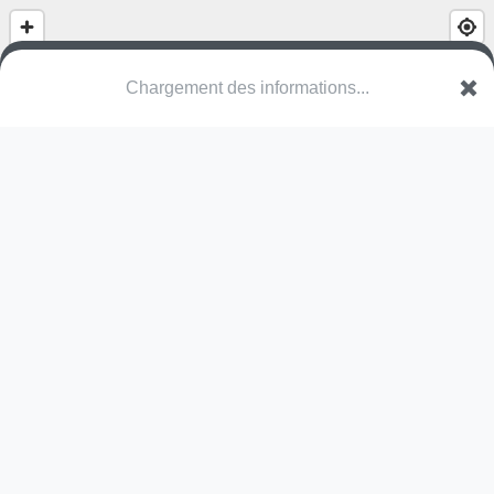
(nom inconnu)
Rue de Saint-Pierre
67140 Stotzheim
Une erreur ? Corrigez !
🌍
Découvrez cartes.app !
Pas encore de photo disponible,
postez la vôtre !
Ou tentez
Google Street View
Modules présents (OpenStreetMap)
structure
mur d'escalade
balançoire
balançoire à bascule
Pas encore de commentaire disponible,
postez le vôtre !