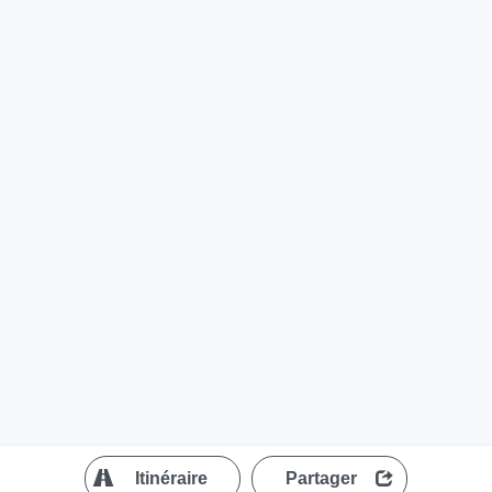
?
Itinéraire
Partager
MapLibre
| ©
OpenStreetMap contributors
200 m